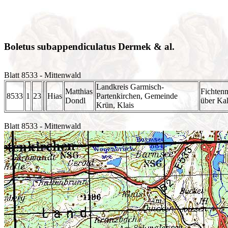
Boletus subappendiculatus Dermek & al.
Blatt 8533 - Mittenwald
Landkreis Garmisch-
Matthias
Fichten
8533
1
23
Hias
Partenkirchen, Gemeinde
Dondl
über Ka
Krün, Klais
Blatt 8533 - Mittenwald