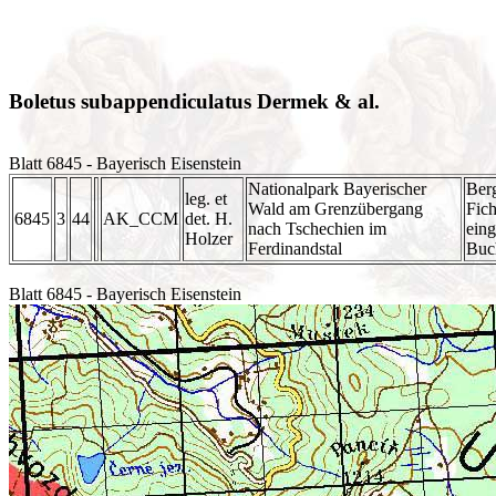
Boletus subappendiculatus Dermek & al.
Blatt 6845 - Bayerisch Eisenstein
Nationalpark Bayerischer
Ber
leg. et
Wald am Grenzübergang
Fich
6845
3
44
AK_CCM
det. H.
nach Tschechien im
eing
Holzer
Ferdinandstal
Buc
Blatt 6845 - Bayerisch Eisenstein